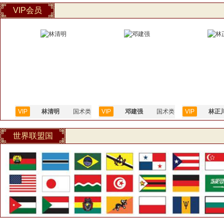
VIP会员
VIP
林清明
国术类
VIP
邓建强
国术类
VIP
林正
世界联盟国