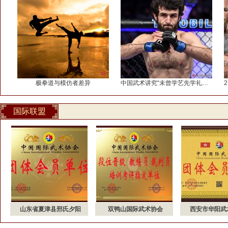
极拳道与模仿者差异
中国武术讲究“未曾学艺先学礼，未曾习武先
国际联盟
山东省夏津县邢氏夕阳
双鸭山国际武术协会
西安市华阳武