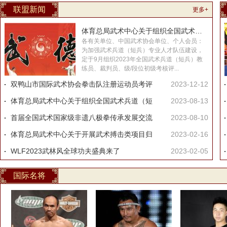
国际武联（IWUF）和ITA将推出专门针对会员协会工作人
卡萨诺夫·穆罕默德德拉苏 VS 夏连洋
”大帝“想靠实力征服马哈切夫和他的粉丝
联盟新闻
更多+
体育总局武术中心关于组织全国武术兵道（短
各有关单位、中国武术协会单位、个人会员：
为加强武术兵道（短兵）专业人才队伍建设，
定于9月组织2023年全国武术兵道（短兵）教
练员、裁判员、级/段位初级考核评...
双鸭山市国际武术协会拳击队注册运动员考评
2023-12-12
体育总局武术中心关于组织全国武术兵道（短
2023-08-13
首届全国武术国家级非遗八极拳传承发展交流
2023-08-10
体育总局武术中心关于开展武术搏击类项目归
2023-02-16
WLF2023武林风全球功夫盛典来了
2023-02-05
国际名将