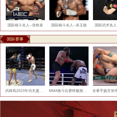
国际格斗名人--张铁泉
国际格斗名人--杀玉狼
国际武术名人
国际赛事
武林风2023年功夫盛典步步紧逼对决
MMA格斗比赛终极挑衅，报应太快，裁判拉都