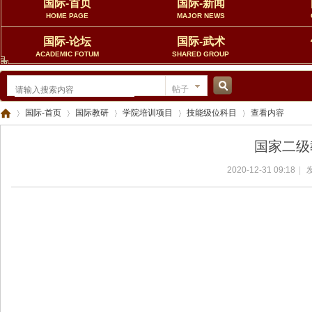
国际-首页
国际-新闻
HOME PAGE
MAJOR NEWS
国际-论坛
国际-武术
ACADEMIC FOTUM
SHARED GROUP
帖子
搜
国际-首页
国际教研
学院培训项目
技能级位科目
查看内容
国家二级
索
2020-12-31 09:18
|
发
中
›
›
›
›
›