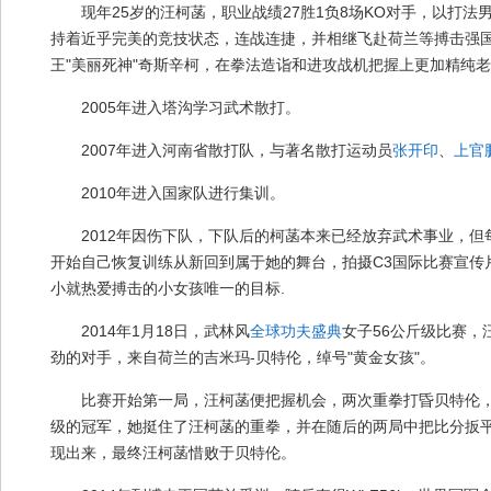
现年25岁的汪柯菡，职业战绩27胜1负8场KO对手，以打法
持着近乎完美的竞技状态，连战连捷，并相继飞赴荷兰等搏击强
王"美丽死神"奇斯辛柯，在拳法造诣和进攻战机把握上更加精纯老
2005年进入塔沟学习武术散打。
2007年进入河南省散打队，与著名散打运动员
张开印
、
上官
武
2010年进入国家队进行集训。
2012年因伤下队，下队后的柯菡本来已经放弃武术事业，
开始自己恢复训练从新回到属于她的舞台，拍摄C3国际比赛宣传
小就热爱搏击的小女孩唯一的目标.
2014年1月18日，武林风
全球功夫盛典
女子56公斤级比赛，
劲的对手，来自荷兰的吉米玛-贝特伦，绰号"黄金女孩"。
术
比赛开始第一局，汪柯菡便把握机会，两次重拳打昏贝特伦，
级的冠军，她挺住了汪柯菡的重拳，并在随后的两局中把比分扳
现出来，最终汪柯菡惜败于贝特伦。