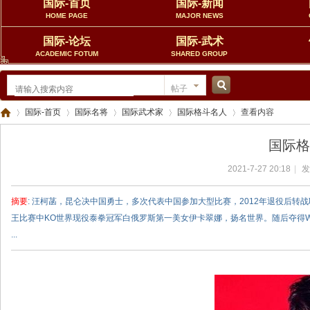
国际-首页
国际-新闻
HOME PAGE
MAJOR NEWS
国际-论坛
国际-武术
ACADEMIC FOTUM
SHARED GROUP
帖子
搜
国际-首页
国际名将
国际武术家
国际格斗名人
查看内容
国际格
索
2021-7-27 20:18
|
发
中
›
›
›
›
›
摘要
: 汪柯菡，昆仑决中国勇士，多次代表中国参加大型比赛，2012年退役后转
王比赛中KO世界现役泰拳冠军白俄罗斯第一美女伊卡翠娜，扬名世界。随后夺得WLF5
...