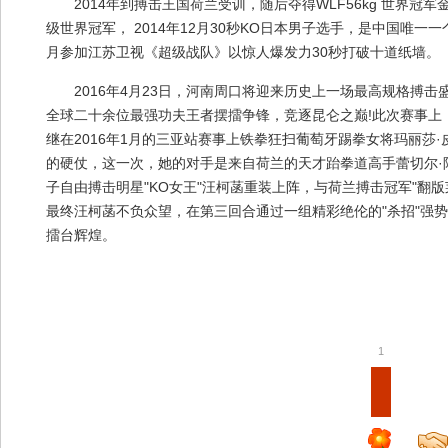
2014年到搏击王国荷兰受训，随后夺得WLF56kg 世界冠军金
级世界冠军， 2014年12月30秒KO日本男子选手，是中国唯一一
月参加江苏卫视《超级战队》以惊人爆发力30秒打破十道纸墙。
2016年4月23日，河南周口将迎来历史上一场最高规格搏击
协
全球二十余位最强功夫王者摆擂争锋，竞逐昆仑之巅!此次赛事上，
继在2016年1月的三亚站赛事上铁拳狂扫葡萄牙踢拳女将玛丽莎
的硬仗，这一次，她的对手是来自荷兰的天才跆拳道高手蕾切尔·
子自由搏击明星"KO女王"汪柯菡重装上阵，与荷兰搏击冠军"翻版
最终汪柯菡不负众望，在第三回合通过一组精彩绝伦的"杀招"强势
擂台辉煌。
会
1