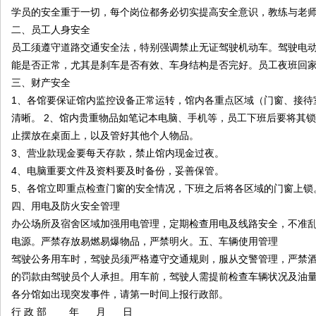
国
学员的安全重于一切，每个岗位都务必切实提高安全意识，教练与老
二、员工人身安全
员工须遵守道路交通安全法，特别强调禁止无证驾驶机动车。驾驶电
能是否正常，尤其是刹车是否有效、车身结构是否完好。员工夜班回
三、财产安全
1、各馆要保证馆内监控设备正常运转，馆内各重点区域（门窗、接待
清晰。 2、馆内贵重物品如笔记本电脑、手机等，员工下班后要将其
止摆放在桌面上，以及管好其他个人物品。
国
3、营业款现金要每天存款，禁止馆内现金过夜。
4、电脑重要文件及资料要及时备份，妥善保管。
5、各馆立即重点检查门窗的安全情况，下班之后将各区域的门窗上锁
四、用电及防火安全管理
办公场所及宿舍区域加强用电管理，定期检查用电及线路安全，不准
电源。严禁存放易燃易爆物品，严禁明火。五、车辆使用管理
驾驶公务用车时，驾驶员须严格遵守交通规则，服从交警管理，严禁
的罚款由驾驶员个人承担。用车前，驾驶人需提前检查车辆状况及油
际
各分馆如出现突发事件，请第一时间上报行政部。
行 政 部 年 月 日