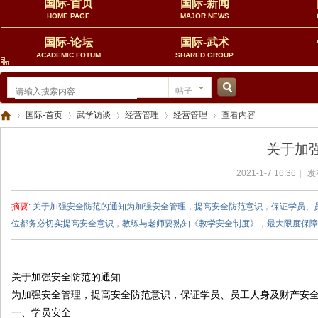
国际-首页
国际-新闻
HOME PAGE
MAJOR NEWS
国际-论坛
国际-武术
ACADEMIC FOTUM
SHARED GROUP
帖子
搜
国际-首页
武学访谈
经营管理
经营管理
查看内容
关于加
索
2021-1-7 16:36
|
发
中
›
›
›
›
›
摘要
: 关于加强安全防范的通知为加强安全管理，提高安全防范意识，保证学员
位都务必切实提高安全意识，教练与老师要熟知《教学安全制度》，最大限度保障学
关于加强安全防范的通知
为加强安全管理，提高安全防范意识，保证学员、员工人身及财产安
一、学员安全