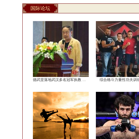
国际论坛
德武堂落地武汉多名冠军执教 武林泰斗现场
综合格斗力量性功夫训