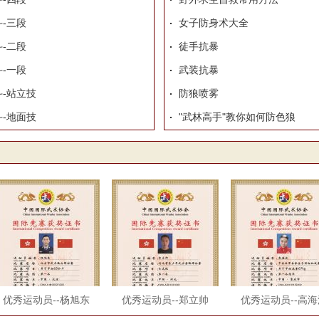
-三段
女子防身术大全
-二段
徒手抗暴
-一段
武装抗暴
-站立技
防狼喷雾
-地面技
"武林高手"教你如何防色狼
优秀运动员--杨旭东
优秀运动员--郑立帅
优秀运动员--高海