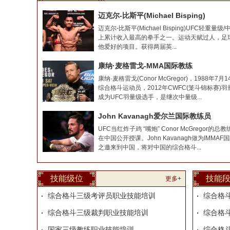
迈克尔-比斯平(Michael Bisping)
迈克尔-比斯平(Michael Bisping)UFC轻重
上累计收入最高的拳手之一。运动天赋过人，足
他爱好的项目。获得两届英...
康纳·麦格雷戈-MMA国际教练
康纳·麦格雷戈(Conor McGregor)，198
综合格斗运动员，2012年CWFC(笼斗锦标赛)
成为UFC羽量级选手，是继次中量级...
John Kavanagh爱尔兰国际教练员
UFC当红炸子鸡 “嘴炮” Conor McGregor的总教练
在中国公开授课。John Kavanagh做为IMM
之邀来到中国，将对中国的综合格斗...
技能级位
技能
更多+
综合格斗三级考评员职业技能培训
综合格斗
综合格斗三级裁判职业技能培训
综合格斗
国家三级教练职业技能培训
综合格斗