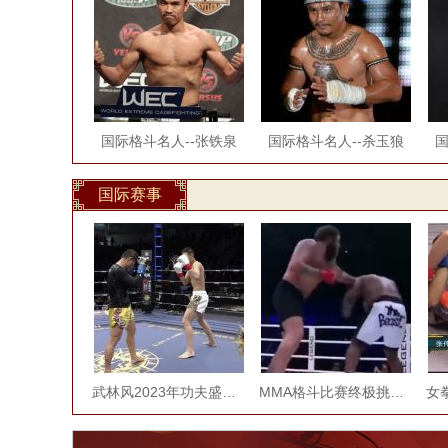
国际格斗名人--张铁泉
国际格斗名人--杀玉狼
国
国际赛事
武林风2023年功夫盛典步步紧逼对决
MMA格斗比赛终极挑衅，报应太快，裁判拉都