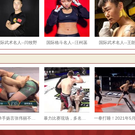
际武术名人--闫牧野
国际格斗名人--汪柯菡
国际武术名人--王
女拳手扬言张伟丽不配与她战，结果一秒10拳
暴力比赛现场，多名高手被打废，场面一发不