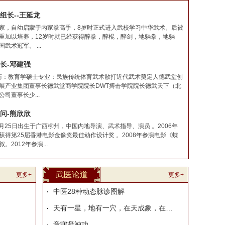
组长--王延龙
家，自幼启蒙于内家拳高手，8岁时正式进入武校学习中华武术。后被
重加以培养，12岁时就已经获得醉拳，醉棍，醉剑，地躺拳，地躺
武术冠军。 ...
长-邓建强
s学历：教育学硕士专业：民族传统体育武术散打近代武术奠定人德武堂创
展产业集团董事长德武堂商学院院长DWT搏击学院院长德武天下（北
司董事长少...
问-熊欣欣
2月25日出生于广西柳州，中国内地导演、武术指导、演员 。2006年
获得第25届香港电影金像奖最佳动作设计奖 。2008年参演电影《蝶
2012年参演...
武医论道
更多+
更多+
中医28种动态脉诊图解
天有一星，地有一穴，在天成象，在地成形—
意守凝神功