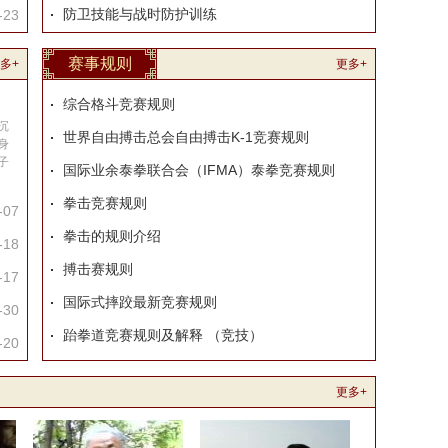
防卫技能与战时防护训练
-23
赛事规则
多+
更多+
综合格斗竞赛规则
沉
世界自由搏击总会自由搏击K-1竞赛规则
身
子
国际业余泰拳联合会（IFMA）泰拳竞赛规则
拳击竞赛规则
-07
拳击的规则介绍
-18
搏击赛规则
-17
国际式摔跤最新竞赛规则
-30
跆拳道竞赛规则及解释 （竞技）
-20
更多+