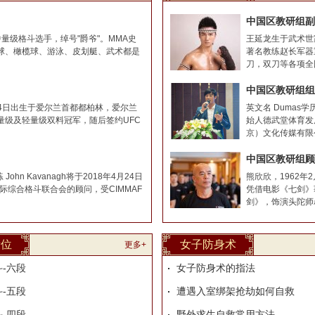
中国区教研组副
量级/中量级格斗选手，绰号"爵爷"。MMA史
王延龙生于武术世
球、橄榄球、游泳、皮划艇、武术都是
著名教练赵长军器
刀，双刀等各项全国
中国区教研组组
8年7月14日出生于爱尔兰首都都柏林，爱尔兰
英文名 Duma
羽量级及轻量级双料冠军，随后签约UFC
始人德武堂体育发
京）文化传媒有限公
中国区教研组顾
 John Kavanagh将于2018年4月24日
熊欣欣，1962年
AF国际综合格斗联合会的顾问，受CIMMAF
凭借电影《七剑》
剑》，饰演头陀师叔。
段位
女子防身术
更多+
-六段
女子防身术的指法
-五段
遭遇入室绑架抢劫如何自救
-四段
野外求生自救常用方法