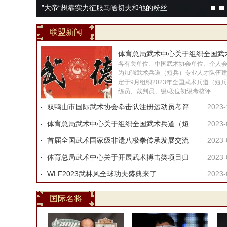
”大帝“想靠实力征服马哈切夫和他的粉丝
国际武联（IWUF）和ITA将推出专门针对会员协会工作人
卡萨诺夫·穆罕默德德拉苏 VS 夏连洋
体育总局领导会见中国—东盟武术联合会主席
联盟新闻
各有关单位、中国武术协会单位、个人
为加强武术兵道（短兵）专业人才队伍
定于9月组织2023年全国武术兵道（短
练员、裁判员、级/段位初级考核评...
双鸭山市国际武术协会拳击队注册运动员考评
2023-
体育总局武术中心关于组织全国武术兵道（短
2023-
首届全国武术国家级非遗八极拳传承发展交流
2023-
体育总局武术中心关于开展武术搏击类项目归
2023-
WLF2023武林风全球功夫盛典来了
2023-
国际名将