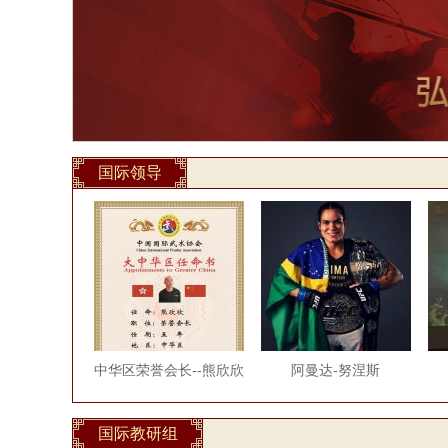
国际领导
中华区荣誉会长--熊欣欣
阿曼达-努涅斯
国际教研组