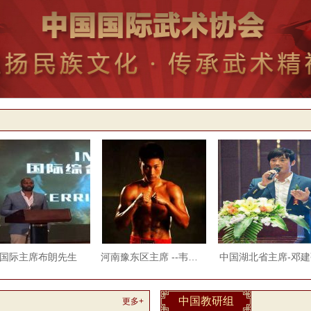
国际主席布朗先生
河南豫东区主席 --韦高杰
中国湖北省主席-邓建
中国教研组
更多+