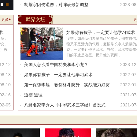
胡耀宗因伤退赛，对阵表最新调整
2023-08
武界文坛
更多+
更
体育总局武术中心关于组织全国武术兵道（短
如果你有孩子，一定要让他学习武术
会员：
没错，如果我们希望自己的孩子，拥有自信
建设，
稳又不乏活力的气质，挺拔修长令人羡慕的
兵）教
姿，一定要让他学武术。当然，武术带给孩
们的不止是这些。提升他的双商，...
12-12
美国人怎么看中国功夫和李小龙？
2023-12
08-13
如果你有孩子，一定要让他学习武术
2022-07
08-10
第一保镖李旭，教你格斗防身，实战能力好厉
2022-01
02-16
道德 道理
2021-07
02-05
八卦名家李秀人《中华武术三字经》首发式
2021-07