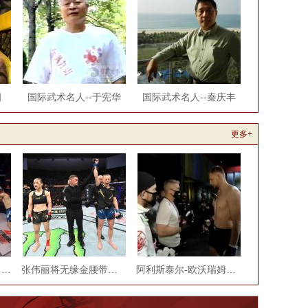
朗
国际武术名人--于宪华
国际武术名人--秦庆丰
更多+
一拳打睡！2021年5月拳击MMA最佳KO大合集
张伟丽将无缘金腰带？“玫瑰”罗斯究竟是何
阿利斯泰尔-欧沃瑞姆VS亚历山大-沃尔科夫 2