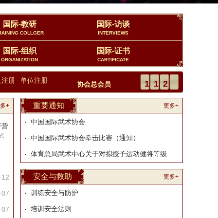
国际-教研
国际-访谈
RAINING COLLGER
INTERVIEWS
国际-组织
国际-证书
ORGANIZATION
CARTIFICATE
人注册
单位注册
23112
协会总会员
重要通知
多+
更多+
中国国际武术协会
开营
式
中国国际武术协会拳击比赛（通知）
体育总局武术中心关于对拟授予运动健将等级
安全与救助
-12
更多+
训练安全与防护
-07
培训安全法则
-07