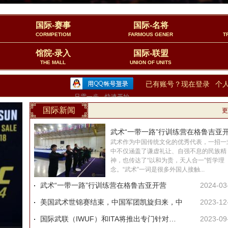
国际-赛事
国际-名将
CORMPETIOM
FARMOUS GENER
T
馆院-录入
国际-联盟
THE MALL
UNION OF UNITS
已有账号？现在登录
个
只需一步，快速开始
国际新闻
更
武术“一带一路”行训练营在格鲁吉亚
武术作为中国传统文化的优秀代表，一招一
中不仅涵盖了谦虚礼让、自强不息的民族精
神，也传达了“以和为贵，天人合一”哲学理
念。“武术”一词是很多外国人接触...
武术“一带一路”行训练营在格鲁吉亚开营
2024-03
美国武术世锦赛结束，中国军团凯旋归来，中
2023-12
国际武联（IWUF）和ITA将推出专门针对会员
2023-09