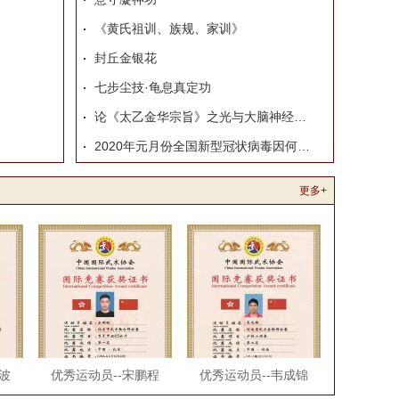
《黄氏祖训、族规、家训》
封丘金银花
七步尘技·龟息真定功
论《太乙金华宗旨》之光与大脑神经的关系
2020年元月份全国新型冠状病毒因何而起
更多+
波
优秀运动员--宋鹏程
优秀运动员--韦成锦