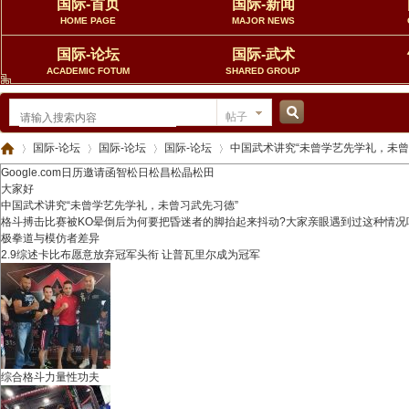
国际-首页
国际-新闻
HOME PAGE
MAJOR NEWS
国际-论坛
国际-武术
ACADEMIC FOTUM
SHARED GROUP
帖子
搜
国际-论坛
国际-论坛
国际-论坛
中国武术讲究“未曾学艺先学礼，未曾
Google.com日历邀请函智松日松昌松晶松田
大家好
中国武术讲究“未曾学艺先学礼，未曾习武先习德”
格斗搏击比赛被KO晕倒后为何要把昏迷者的脚抬起来抖动?大家亲眼遇到过这种情况
索
中
»
›
›
›
极拳道与模仿者差异
2.9综述卡比布愿意放弃冠军头衔 让普瓦里尔成为冠军
综合格斗力量性功夫