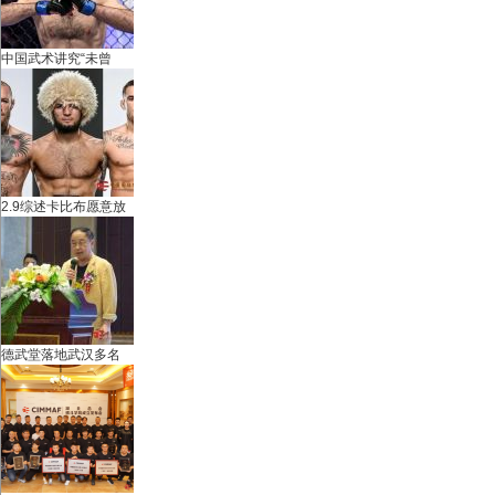
中国武术讲究“未曾
武
2.9综述卡比布愿意放
德武堂落地武汉多名
术