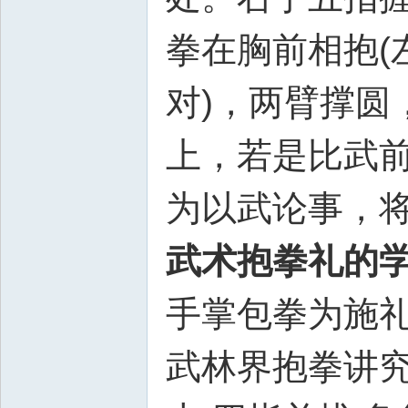
拳在胸前相抱(
对)，两臂撑圆
上，若是比武
为以武论事，
武术抱拳礼的
手掌包拳为施礼
武林界抱拳讲究