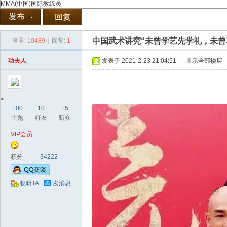
MMA(中国)国际教练员
中国武术讲究“未曾学艺先学礼，未曾
查看:
10489
|
回复:
1
协
功夫人
发表于 2021-2-23 21:04:51
|
显示全部楼层
<
100
10
15
主题
好友
听众
VIP会员
会
积分
34222
收听TA
发消息