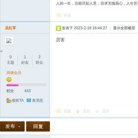
人的一生，岂能尽如人意，但求无愧我心，人生苦
回复
吴红军
发表于 2023-2-18 16:44:27
|
显示全部楼层
厉害
<
0
1
2
主题
好友
听众
高级会员
积分
443
收听TA
发消息
回复
支持
反对