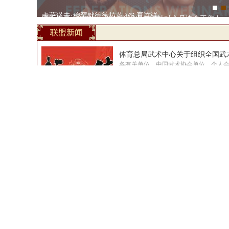
卡萨诺夫·穆罕默德德拉苏 VS 夏连洋
国际武联（IWUF）和ITA将推出专门针对会员协会工作人
体育总局领导会见中国—东盟武术联合会主席
”大帝“想靠实力征服马哈切夫和他的粉丝
联盟新闻
各有关单位、中国武术协会单位、个人
为加强武术兵道（短兵）专业人才队伍
定于9月组织2023年全国武术兵道（短
练员、裁判员、级/段位初级考核评...
双鸭山市国际武术协会拳击队注册运动员考评
2023-
体育总局武术中心关于组织全国武术兵道（短
2023-
首届全国武术国家级非遗八极拳传承发展交流
2023-
体育总局武术中心关于开展武术搏击类项目归
2023-
WLF2023武林风全球功夫盛典来了
2023-
国际名将