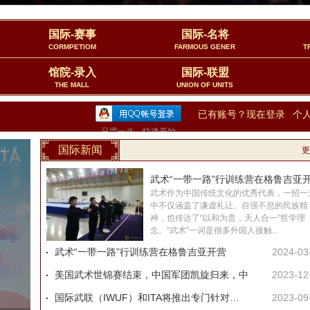
国际-赛事
国际-名将
CORMPETIOM
FARMOUS GENER
T
馆院-录入
国际-联盟
THE MALL
UNION OF UNITS
已有账号？现在登录
个
只需一步，快速开始
国际新闻
更
武术“一带一路”行训练营在格鲁吉亚
武术作为中国传统文化的优秀代表，一招一
中不仅涵盖了谦虚礼让、自强不息的民族精
神，也传达了“以和为贵，天人合一”哲学理
念。“武术”一词是很多外国人接触...
武术“一带一路”行训练营在格鲁吉亚开营
2024-03
美国武术世锦赛结束，中国军团凯旋归来，中
2023-12
国际武联（IWUF）和ITA将推出专门针对会员
2023-09