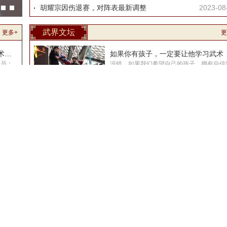
胡耀宗因伤退赛，对阵表最新调整
2023-08
武界文坛
更多+
更
体育总局武术中心关于组织全国武术兵道（短
如果你有孩子，一定要让他学习武术
会员：
没错，如果我们希望自己的孩子，拥有自信
建设，
稳又不乏活力的气质，挺拔修长令人羡慕的
兵）教
姿，一定要让他学武术。当然，武术带给孩
们的不止是这些。提升他的双商，...
12-12
美国人怎么看中国功夫和李小龙？
2023-12
08-13
如果你有孩子，一定要让他学习武术
2022-07
08-10
第一保镖李旭，教你格斗防身，实战能力好厉
2022-01
02-16
道德 道理
2021-07
02-05
八卦名家李秀人《中华武术三字经》首发式
2021-07