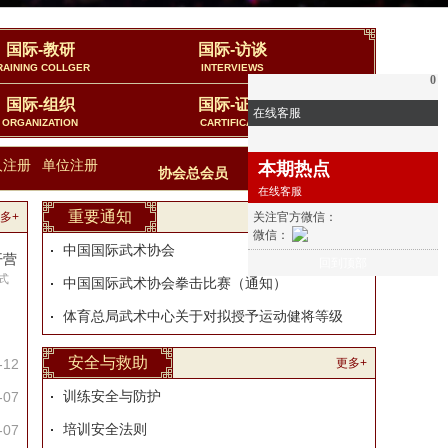
国际-教研
国际-访谈
RAINING COLLGER
INTERVIEWS
0
国际-组织
国际-证书
在线客服
ORGANIZATION
CARTIFICATE
人注册
单位注册
本期热点
23112
协会总会员
在线客服
重要通知
多+
关注官方微信：
更多+
微信：
中国国际武术协会
开营
回到顶部
式
中国国际武术协会拳击比赛（通知）
体育总局武术中心关于对拟授予运动健将等级
安全与救助
-12
更多+
训练安全与防护
-07
培训安全法则
-07