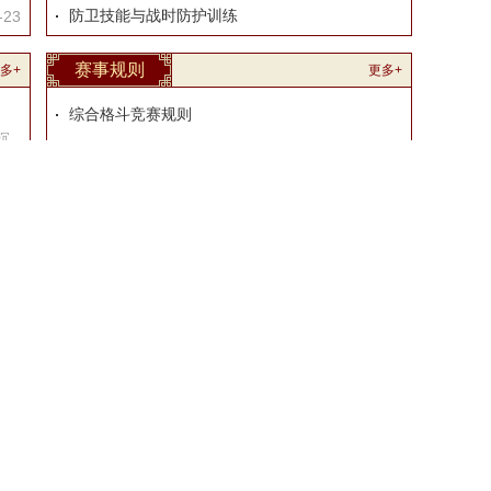
防卫技能与战时防护训练
-23
赛事规则
多+
更多+
综合格斗竞赛规则
沉
世界自由搏击总会自由搏击K-1竞赛规则
身
子
国际业余泰拳联合会（IFMA）泰拳竞赛规则
拳击竞赛规则
-07
拳击的规则介绍
-18
搏击赛规则
-17
国际式摔跤最新竞赛规则
-30
跆拳道竞赛规则及解释 （竞技）
-20
更多+