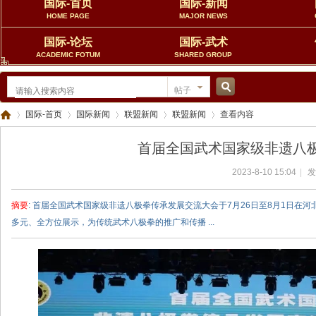
国际-首页
国际-新闻
HOME PAGE
MAJOR NEWS
国际-论坛
国际-武术
ACADEMIC FOTUM
SHARED GROUP
帖子
搜
国际-首页
国际新闻
联盟新闻
联盟新闻
查看内容
首届全国武术国家级非遗八
索
2023-8-10 15:04
|
发
中
›
›
›
›
›
摘要
: 首届全国武术国家级非遗八极拳传承发展交流大会于7月26日至8月1日在
多元、全方位展示，为传统武术八极拳的推广和传播 ...