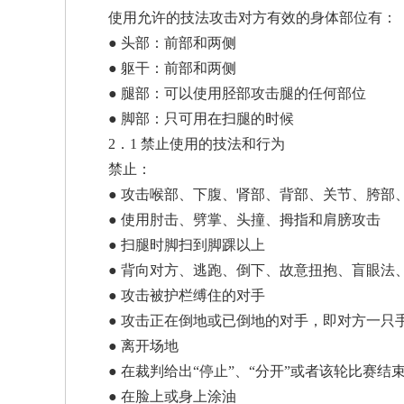
使用允许的技法攻击对方有效的身体部位有：
● 头部：前部和两侧
● 躯干：前部和两侧
● 腿部：可以使用胫部攻击腿的任何部位
● 脚部：只可用在扫腿的时候
2．1 禁止使用的技法和行为
禁止：
武
● 攻击喉部、下腹、肾部、背部、关节、胯部
● 使用肘击、劈掌、头撞、拇指和肩膀攻击
● 扫腿时脚扫到脚踝以上
● 背向对方、逃跑、倒下、故意扭抱、盲眼法
● 攻击被护栏缚住的对手
● 攻击正在倒地或已倒地的对手，即对方一只
● 离开场地
术
● 在裁判给出“停止”、“分开”或者该轮比赛
● 在脸上或身上涂油