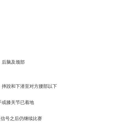
、后脑及颈部
、摔跤和下潜至对方腰部以下
手或膝关节已着地
结束信号之后仍继续比赛