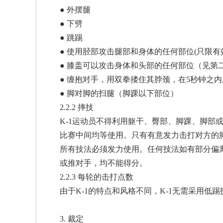
● 外摆腿
● 下劈
● 跳踢
● 使用胫部攻击腿部和身体的任何部位(只限有
● 膝盖可以攻击身体和头部的任何部位（见第二
● 缠抱对手，用双拳搂住其脖颈，在5秒钟之
● 脚对脚的扫腿（脚踝以下部位）
2.2.2 摔技
K-1运动员不得利用躯干、臀部、脚踝、脚部
比赛中间均等使用。只有有意发力击打对方的
所有技法必须发力使用。任何技法如有部分偏离
或推对手，均不能得分。
2.2.3 每轮的击打点数
由于K-1的特点和风格不同，K-1无需采用低踢技比赛
3. 裁定