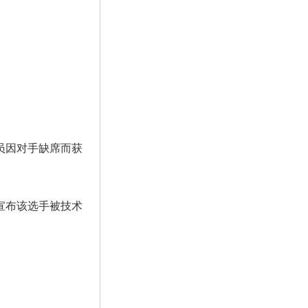
员因对手缺席而获
。
宣布该选手被技术