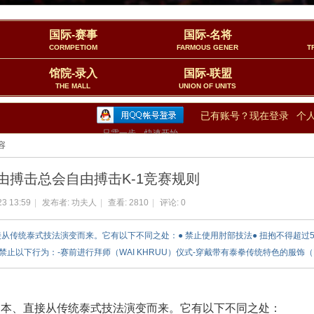
国际-赛事
国际-名将
CORMPETIOM
FARMOUS GENER
T
馆院-录入
国际-联盟
THE MALL
UNION OF UNITS
已有账号？现在登录
个
只需一步，快速开始
容
由搏击总会自由搏击K-1竞赛规则
23 13:59
|
发布者:
功夫人
|
查看:
2810
|
评论: 0
、直接从传统泰式技法演变而来。它有以下不同之处：● 禁止使用肘部技法● 扭抱不得超
下行为：-赛前进行拜师（WAI KHRUU）仪式-穿戴带有泰拳传统特色的服饰（MON K
日本、直接从传统泰式技法演变而来。它有以下不同之处：