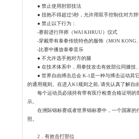
● 禁止使用肘部技法
国
● 扭抱不得超过5秒，允许用双手控制住对方
● 禁止以下行为：
-赛前进行拜师（WAI KHRUU）仪式
-穿戴带有泰拳传统特色的服饰（MON KONG、
-比赛中播放泰拳音乐
● 不允许选手抱对方的腿
● 在技术体系中，用拳技攻击有效部位同膝技
● 世界自由搏击总会 K-1是一种与搏击运
国
的通用规则。在进入K1规则之前, 请先认真了解自
每个运动员必须持有带有医疗检查合格证明的
示。
在洲际锦标赛或者世界锦标赛中，一个国家的
照。
2．有效击打部位
际