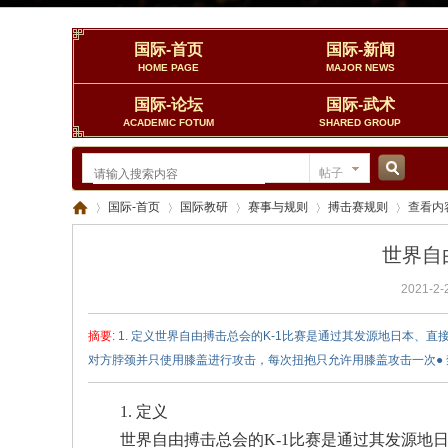
国际-首页
国际-新闻
HOME PAGE
MAJOR NEWS
国际-论坛
国际-武术
ACADEMIC FOTUM
SHARED GROUP
帖子
搜
国际-首页
国际教研
赛事与规则
搏击赛规则
查看内
世界自
索
2021-2-
中
›
›
›
›
›
摘要
: 1. 定义世界自由搏击总会的K-1比赛是通过其发源地日本
对方脖颈并只使用膝盖进行攻击，每次扭抱只允许用膝盖攻击一次● 禁止以
1. 定义
世界自由搏击总会的K-1比赛是通过其发源地