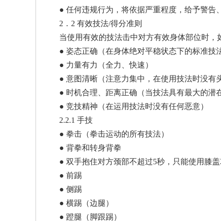
● 任何违规行为，将依据严重程度，给予警告
2．2 有效技法/得分准则
当使用有效的技法击中对方有效身体部位时，
● 姿态正确（在身体绝对平稳状态下的标准技
● 力量有力（全力、快速）
协
● 意图清晰（注意力集中，在使用技法时没有
● 时机合理、距离正确（当技法具有最大的潜
● 竞技精神（在运用技法时没有任何恶意）
2.2.1 手技
● 拳击（拳击运动的所有技法）
● 背拳和转身背拳
● 双手抱住对方颈部不超过5秒，只能使用膝盖
会
● 前踢
● 侧踢
● 横踢（边腿）
● 蹬腿（脚跟踢）