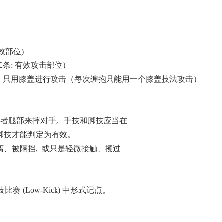
效部位)
条: 有效攻击部位）
内, 只用膝盖进行攻击（每次缠抱只能用一个膝盖技法攻击）
或者腿部来摔对手。手技和脚技应当在
脚技才能判定为有效。
、被隔挡, 或只是轻微接触、擦过
 (Low-Kick) 中形式记点。