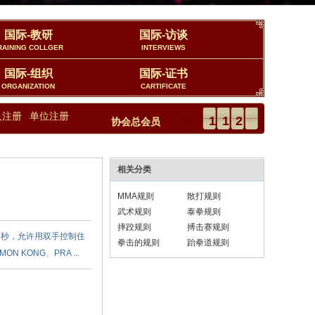
国际-教研
国际-访谈
RAINING COLLGER
INTERVIEWS
国际-组织
国际-证书
ORGANIZATION
CARTIFICATE
人注册
单位注册
23112
协会总会员
相关分类
MMA规则
散打规则
武术规则
泰拳规则
摔跤规则
搏击赛规则
过5秒，允许用双手控制住
拳击的规则
跆拳道规则
ONG、PRA ...