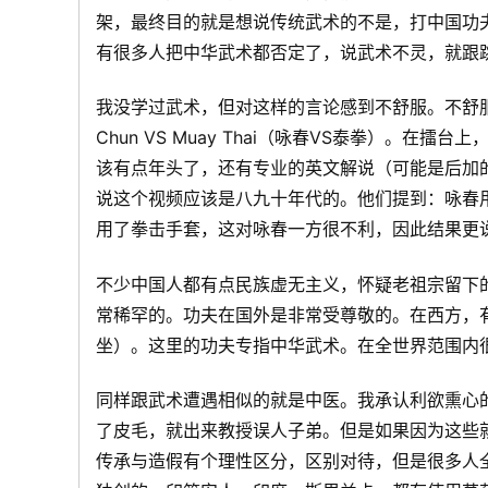
架，最终目的就是想说传统武术的不是，打中国功
国
有很多人把中华武术都否定了，说武术不灵，就跟
我没学过武术，但对这样的言论感到不舒服。不舒服
Chun VS Muay Thai（咏春VS泰拳）
该有点年头了，还有专业的英文解说（可能是后加
说这个视频应该是八九十年代的。他们提到：咏春
用了拳击手套，这对咏春一方很不利，因此结果更
国
不少中国人都有点民族虚无主义，怀疑老祖宗留下
常稀罕的。功夫在国外是非常受尊敬的。在西方，
坐）。这里的功夫专指中华武术。在全世界范围内
同样跟武术遭遇相似的就是中医。我承认利欲熏心
了皮毛，就出来教授误人子弟。但是如果因为这些
传承与造假有个理性区分，区别对待，但是很多人
际