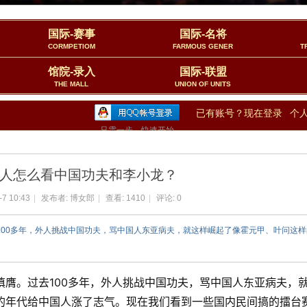
国际-赛事
国际-名将
CORMPETIOM
FARMOUS GENER
T
馆院-录入
国际-联盟
THE MALL
UNION OF UNITS
已有账号？现在登录
个
只需一步，快速开始
人怎么看中国功夫和李小龙？
-7 10:43
|
发布者:
博女郎
|
查看:
1410
|
评论: 0
100多年，外人挑战中国功夫，骂中国人东亚病夫，就这样崛起了像霍元甲、叶问这
膺。过去100多年，外人挑战中国功夫，骂中国人东亚病夫，
的年代给中国人涨了志气。现在我们看到一些国内民间搞的擂台