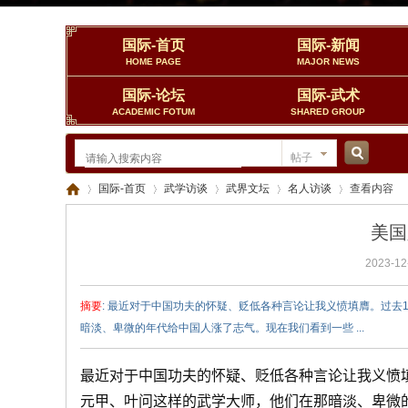
国际-首页
国际-新闻
HOME PAGE
MAJOR NEWS
国际-论坛
国际-武术
ACADEMIC FOTUM
SHARED GROUP
帖子
搜
国际-首页
武学访谈
武界文坛
名人访谈
查看内容
美国
索
2023-12
中
›
›
›
›
›
摘要
: 最近对于中国功夫的怀疑、贬低各种言论让我义愤填膺。过去
暗淡、卑微的年代给中国人涨了志气。现在我们看到一些 ...
最近对于中国功夫的怀疑、贬低各种言论让我义愤填
元甲、叶问这样的武学大师，他们在那暗淡、卑微