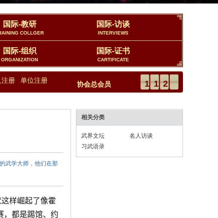
国际-教研
国际-访谈
RAINING COLLGER
INTERVIEWS
国际-组织
国际-证书
ORGANIZATION
CARTIFICATE
人注册
单位注册
23112
协会总会员
相关分类
武界文坛
名人访谈
习武语录
样的武学大师，他们在那
就这样崛起了像霍
赛，都是踢馆、约