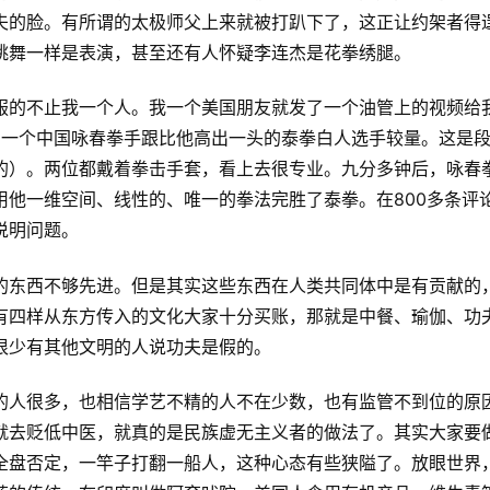
夫的脸。有所谓的太极师父上来就被打趴下了，这正让约架者得
跳舞一样是表演，甚至还有人怀疑李连杰是花拳绣腿。
的不止我一个人。我一个美国朋友就发了一个油管上的视频给我，
。在擂台上，一个中国咏春拳手跟比他高出一头的泰拳白人选手较量。这
的）。两位都戴着拳击手套，看上去很专业。九分多钟后，咏春
用他一维空间、线性的、唯一的拳法完胜了泰拳。在800多条评
说明问题。
的东西不够先进。但是其实这些东西在人类共同体中是有贡献的
有四样从东方传入的文化大家十分买账，那就是中餐、瑜伽、功
很少有其他文明的人说功夫是假的。
的人很多，也相信学艺不精的人不在少数，也有监管不到位的原
就去贬低中医，就真的是民族虚无主义者的做法了。其实大家要
全盘否定，一竿子打翻一船人，这种心态有些狭隘了。放眼世界