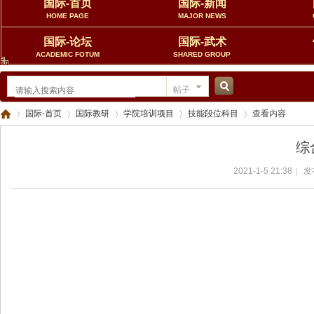
国际-首页
国际-新闻
HOME PAGE
MAJOR NEWS
国际-论坛
国际-武术
ACADEMIC FOTUM
SHARED GROUP
帖子
搜
国际-首页
国际教研
学院培训项目
技能段位科目
查看内容
综
索
2021-1-5 21:38
|
发
中
›
›
›
›
›