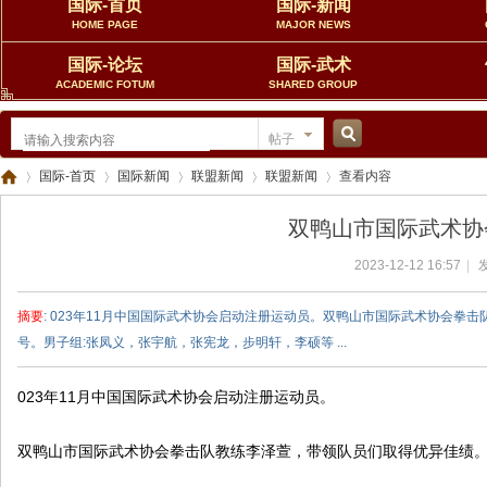
国际-首页
国际-新闻
HOME PAGE
MAJOR NEWS
国际-论坛
国际-武术
ACADEMIC FOTUM
SHARED GROUP
帖子
搜
国际-首页
国际新闻
联盟新闻
联盟新闻
查看内容
双鸭山市国际武术协
索
2023-12-12 16:57
|
发
中
›
›
›
›
›
摘要
: 023年11月中国国际武术协会启动注册运动员。双鸭山市国际武术协会拳
号。男子组:张凤义，张宇航，张宪龙，步明轩，李硕等 ...
023年11月中国国际武术协会启动注册运动员。
双鸭山市国际武术协会拳击队教练李泽萱，带领队员们取得优异佳绩