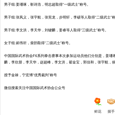
国
男子组:姜璠琢，靳诗浩，明志超取得“一级武士”称号。
男子组:张凤义，张宇航，张宪龙，步明轩，李硕等人取得“二级武士”
男子组:李文洪，李天华，刘键麟，姜睿等人取得“三级武士”称号。
女子组:郝伟圻，柴韵取得“二级武士”称号。
国
中国国际武术协会F6系列拳击赛事本次参加运动员他们分别是，姜璠
麟，李欣朋，李天华，赵超峰，李文洪，翟金宝，郭佳和，张宇航，侯
授予金禄，宁宏博“优秀裁判”称号
微信搜索关注中国国际武术协会公众号
际
鲜花
握手