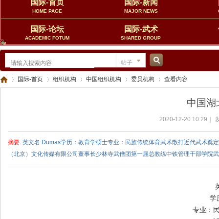
国际-首页
国际-新闻
HOME PAGE
MAJOR NEWS
国际-论坛
国际-武术
ACADEMIC FOTUM
SHARED GROUP
帖子
搜
国际-首页
组织机构
中国组织机构
委员机构
查看内容
中国湖
索
2020-12-20 10:29
|
发
中
›
›
›
›
›
摘要
: 英文名 Dumas学历：教育学硕士专业：民族传统体育武术散打近代武术
（北京）文化传媒有限公司董事长少林寺武僧团第一届总教练中铁管理干部学院武汉
学
专业：