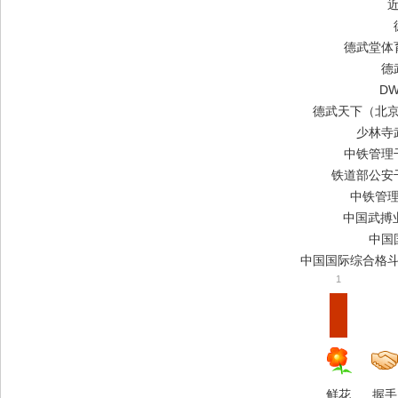
国
德武堂体
德
D
德武天下（北
少林寺
中铁管理
铁道部公安
国
中铁管
中国武搏
中国
中国国际综合格
1
际
鲜花
握手