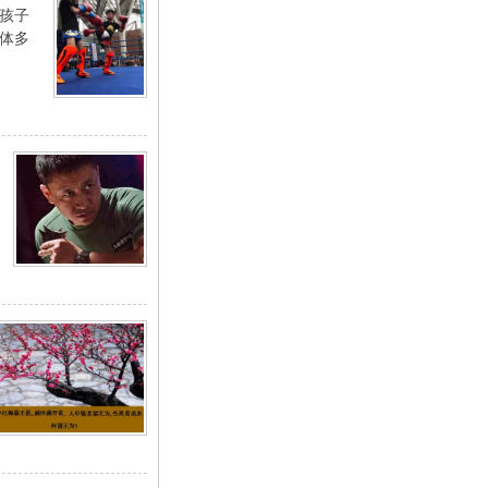
孩子
体多