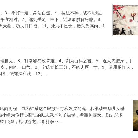
思。3、拳打千遍，身法自然。4、技法不熟，战不能胜。
子午宜相对。7、远则手足上中下，近则肩肘背胯膝。8、
天天盘，功夫日日增。11、死力不足贵，活劲为高尚。1
理自见。3、打拳容易改拳难。4、剑为百兵之君。5、近人先进身，手
骨皮，内练一口气。8、宁练筋长三分，不练肉厚一寸。9、若用腿打人，
，便知深和浅。12、 ...
风雨历程，成为维系这个民族生存和发展的魂、和承载中华儿女基
啦小编为你精心整理的励志武术句子语录，希望你喜欢。励志武术
飞凰，枪似游龙。3) 打拳不 ...