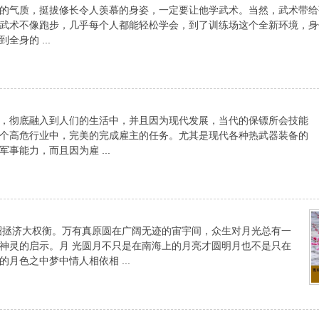
的气质，挺拔修长令人羡慕的身姿，一定要让他学武术。当然，武术带给
武术不像跑步，几乎每个人都能轻松学会，到了训练场这个全新环境，身
身的 ...
，彻底融入到人们的生活中，并且因为现代发展，当代的保镖所会技能
个高危行业中，完美的完成雇主的任务。尤其是现代各种热武器装备的
能力，而且因为雇 ...
义聿昭拯济大权衡。万有真原圆在广阔无迹的宙宇间，众生对月光总有一
神灵的启示。月 光圆月不只是在南海上的月亮才圆明月也不是只在
月色之中梦中情人相依相 ...