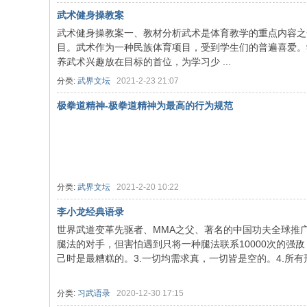
武术健身操教案
武术健身操教案一、教材分析武术是体育教学的重点内容之
目。武术作为一种民族体育项目，受到学生们的普遍喜爱。
养武术兴趣放在目标的首位，为学习少 ...
分类:
武界文坛
2021-2-23 21:07
协
极拳道精神-极拳道精神为最高的行为规范
分类:
武界文坛
2021-2-20 10:22
李小龙经典语录
世界武道变革先驱者、MMA之父、著名的中国功夫全球推广
会
腿法的对手，但害怕遇到只将一种腿法联系10000次的强敌
己时是最糟糕的。3.一切均需求真，一切皆是空的。4.所有形
分类:
习武语录
2020-12-30 17:15