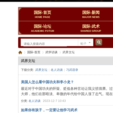
国际-首页
国际-新闻
HOME PAGE
MAJOR NEWS
国际-论坛
国际-武术
ACADEMIC FOTUM
SHARED GROUP
帖子
搜
国际-首页
武学访谈
武界文坛
武界文坛
下级分类:
武界文坛
|
名人访谈
|
习武语录
索
中
›
›
›
美国人怎么看中国功夫和李小龙？
最近对于中国功夫的怀疑、贬低各种言论让我义愤填膺。过
大师，他们在那暗淡、卑微的年代给中国人涨了志气。现在我们
分类:
名人访谈
2023-12-7 10:43
如果你有孩子，一定要让他学习武术