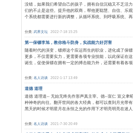
没错，如果我们希望自己的孩子，拥有自信沉稳又不乏活力
们的不止是这些。提升他的双商，帮他更聪慧、自信、乐观
国
个系统都需要进行新的调整，从循环系统、到呼吸系统、再到全
分类:
武界文坛
2022-7-18 15:25
第一保镖李旭，教你格斗防身，实战能力好厉害
随着时代的演变，镖师这个应运而生的职业，进化成了保镖
更多，不仅需要实力，更需要各项专业技能，以此保证在这
诞生，促使保镖在拥有一定的搏击能力外，还需要有着各项军事
国
分类:
名人访谈
2022-1-17 13:49
道德 道理
道德 道理道-- 无始无终先作形声真主宰。德--宣仁 宣
种神奇的向往。翻开世间的各大经典，都可以查到月光带有
黑天的时候才明星月在永恒之光的作用下才明亮明亮在迷人的
分类:
名人访谈
2021-7-30 20:49
际