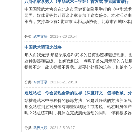
八卦名家李秀人《中华武术三字经》首发式 在京隆重举行
中国国际武术协会在北京市天健宾馆隆重举行的《中华武术
闻界、媒体界等共计百余名家参加了这次盛会。本次活动由
承办，支持单位有∶ 北京市武术运动协会、北京市西城区体总
分类:
武界文坛
2021-7-20 20:54
中国武术谚语之战略
形入而我无形 形指采取各种武术的任何形迹和破绽现象。
武
这种形迹和破绽。 如何做到这一点呢了首先用示形的方法
捉摸不定，敌人捉摸不透我。就要处处掘沟筑垒，其越小心防
分类:
习武语录
2021-5-21 20:18
通过站桩，你会发现全新的世界（深度好文，值得收藏、分
站桩是武术中最独特的修炼方法。它是以静站的方法养练气
那么站桩到底对身体有哪些影响呢？或者说，站桩时身体产
呢？站桩练习时，机体在完成肌肉运动的同时，伴有很多器官和
术
分类:
武界文坛
2021-3-5 08:17