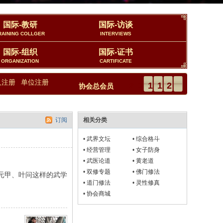
国际-教研
国际-访谈
RAINING COLLGER
INTERVIEWS
国际-组织
国际-证书
ORGANIZATION
CARTIFICATE
人注册
单位注册
23112
协会总会员
订阅
相关分类
•
武界文坛
•
综合格斗
•
经营管理
•
女子防身
•
武医论道
•
黄老道
•
双修专题
•
佛门修法
元甲、叶问这样的武学
•
道门修法
•
灵性修真
•
协会商城