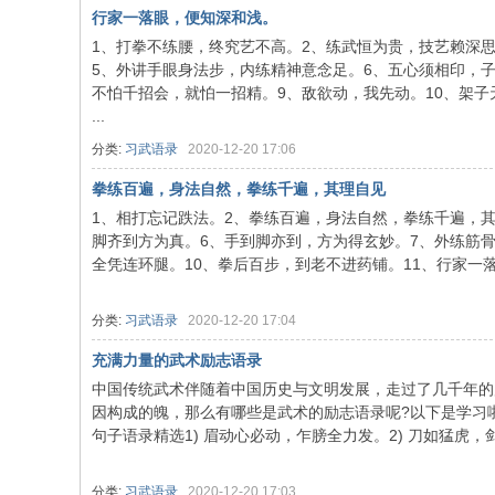
行家一落眼，便知深和浅。
1、打拳不练腰，终究艺不高。2、练武恒为贵，技艺赖深
5、外讲手眼身法步，内练精神意念足。6、五心须相印，
不怕千招会，就怕一招精。9、敌欲动，我先动。10、架子
...
分类:
习武语录
2020-12-20 17:06
拳练百遍，身法自然，拳练千遍，其理自见
1、相打忘记跌法。2、拳练百遍，身法自然，拳练千遍，其
脚齐到方为真。6、手到脚亦到，方为得玄妙。7、外练筋
全凭连环腿。10、拳后百步，到老不进药铺。11、行家一落眼
分类:
习武语录
2020-12-20 17:04
充满力量的武术励志语录
中国传统武术伴随着中国历史与文明发展，走过了几千年的
因构成的魄，那么有哪些是武术的励志语录呢?以下是学习
句子语录精选1) 眉动心必动，乍膀全力发。2) 刀如猛虎，剑如
分类:
习武语录
2020-12-20 17:03