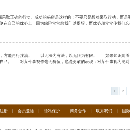
愿采取正确的行动。成功的秘密是这样的：不要只是想着采取行动，而是要
跌倒在自己的优势上，因为缺陷常常给我们以提醒，而优势却常常使我们忘
，方能再行注满。——以无法为有法，以无限为有限。——如果知识随着
自己。——对某件事视作毫无价值，也是勇敢的表现；对某件事视为绝对
1
2
注册
|
会员登陆
|
隐私保护
|
商务合作
|
联系我们
|
国