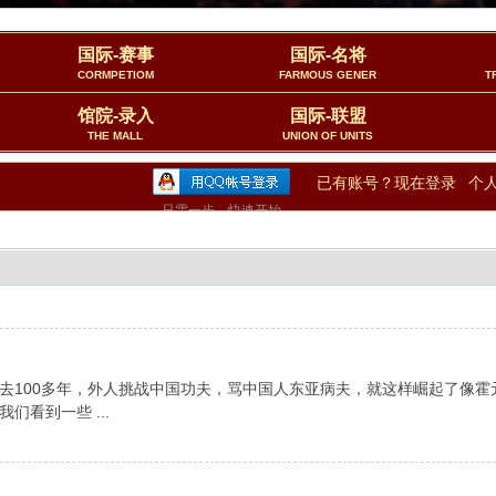
国际-赛事
国际-名将
CORMPETIOM
FARMOUS GENER
T
馆院-录入
国际-联盟
THE MALL
UNION OF UNITS
已有账号？现在登录
个
只需一步，快速开始
去100多年，外人挑战中国功夫，骂中国人东亚病夫，就这样崛起了像霍
看到一些 ...