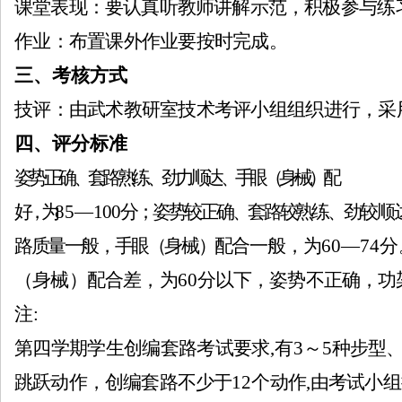
课堂表现：要认真听教师讲解示范，积极参与练
作业：布置课外作业要按时完成。
三、考核方式
技评：由武术教研室技术考评小组组织进行，采
武
四、评分标准
姿势正确、套路熟练、劲力顺达、手眼（身械）配
好，为
85—
100
分；姿势较正确、套路较熟练、
劲较顺
路质量一般，手眼（身械）配
合一般，为
60—74
分
（身械）配合差，为
60
分以下，姿势不正确，功
注
:
术
第四学期学生创编套路考试要求
,有3～5
种步型
跳跃动作，创编套路不少于
12
个动作
,
由考试小组