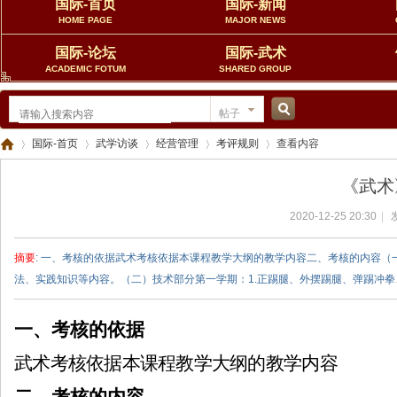
国际-首页
国际-新闻
HOME PAGE
MAJOR NEWS
国际-论坛
国际-武术
ACADEMIC FOTUM
SHARED GROUP
帖子
搜
国际-首页
武学访谈
经营管理
考评规则
查看内容
《武术
索
2020-12-25 20:30
|
中
›
›
›
›
›
摘要
: 一、考核的依据武术考核依据本课程教学大纲的教学内容二、考核的内容
法、实践知识等内容。（二）技术部分第一学期：1.正踢腿、外摆踢腿、弹踢冲拳、
一、考核的依据
武术考核依据本课程教学大纲的教学内容