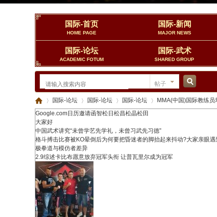
国际-首页
国际-新闻
HOME PAGE
MAJOR NEWS
国际-论坛
国际-武术
ACADEMIC FOTUM
SHARED GROUP
帖子
搜
国际-论坛
国际-论坛
国际-论坛
MMA(中国)国际教练员
Google.com日历邀请函智松日松昌松晶松田
大家好
中国武术讲究“未曾学艺先学礼，未曾习武先习德”
格斗搏击比赛被KO晕倒后为何要把昏迷者的脚抬起来抖动?大家亲眼遇
索
中
»
›
›
›
极拳道与模仿者差异
2.9综述卡比布愿意放弃冠军头衔 让普瓦里尔成为冠军