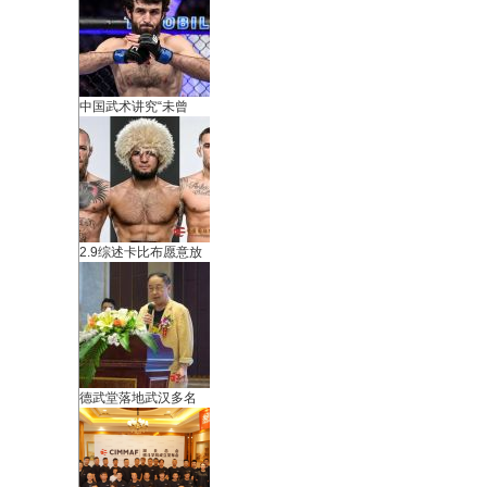
中国武术讲究“未曾
武
2.9综述卡比布愿意放
德武堂落地武汉多名
术