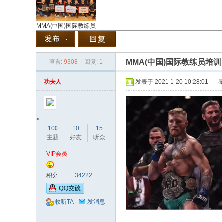
MMA(中国)国际教练员
MMA(中国)国际教练员培训
查看:
9308
|
回复:
1
协
功夫人
发表于 2021-1-20 10:28:01
|
<
100
10
15
主题
好友
听众
VIP会员
会
积分
34222
收听TA
发消息