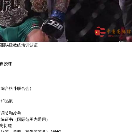
国际A级教练培训认证
亲自授课
际综合格斗联合会）
全和品质
的调节和改善
教练证书（国际范围内通用）
距离切磋
业服装、拳套、护齿等装备）
WHO