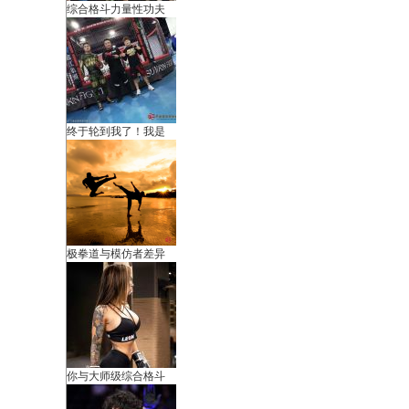
综合格斗力量性功夫
国
终于轮到我了！我是
国
极拳道与模仿者差异
你与大师级综合格斗
际