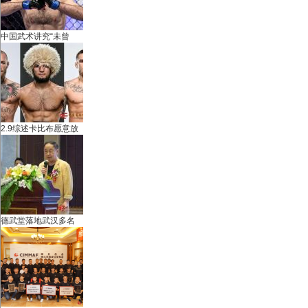
中国武术讲究“未曾
武
2.9综述卡比布愿意放
德武堂落地武汉多名
术