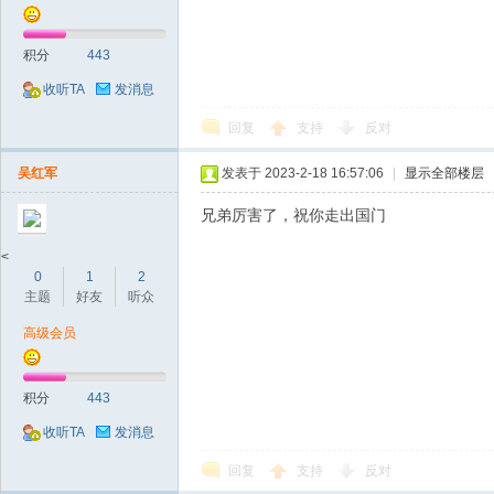
积分
443
收听TA
发消息
回复
支持
反对
吴红军
发表于 2023-2-18 16:57:06
|
显示全部楼层
兄弟厉害了，祝你走出国门
<
0
1
2
主题
好友
听众
高级会员
积分
443
收听TA
发消息
回复
支持
反对