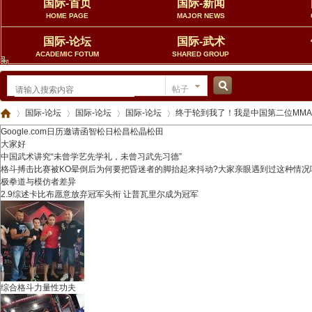
国际-首页
国际-新闻
HOME PAGE
MAJOR NEWS
国际-论坛
国际-武术
ACADEMIC FOTUM
SHARED GROUP
帖子
搜
国际-论坛
国际-论坛
国际-论坛
终于轮到我了！我是中国第二位MM
Google.com日历邀请函智松日松昌松晶松田
大家好
中国武术讲究“未曾学艺先学礼，未曾习武先习德”
格斗搏击比赛被KO晕倒后为何要把昏迷者的脚抬起来抖动?大家亲眼遇到过这种情况
索
中
»
›
›
›
极拳道与模仿者差异
2.9综述卡比布愿意放弃冠军头衔 让普瓦里尔成为冠军
综合格斗力量性功夫