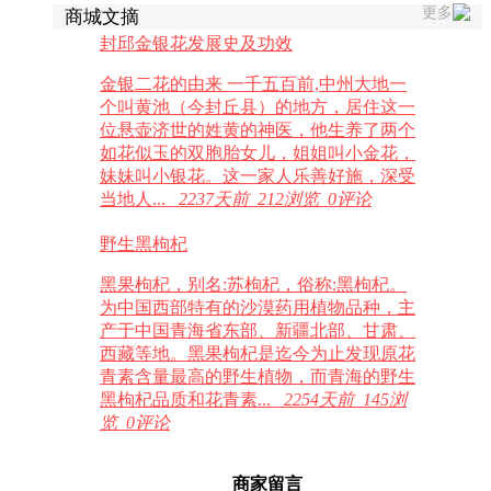
更多
商城文摘
封邱金银花发展史及功效
金银二花的由来 一千五百前,中州大地一
个叫黄池（今封丘县）的地方，居住这一
位悬壶济世的姓黄的神医，他生养了两个
如花似玉的双胞胎女儿，姐姐叫小金花，
妹妹叫小银花。这一家人乐善好施，深受
当地人...
2237天前 212浏览 0评论
野生黑枸杞
黑果枸杞，别名:苏枸杞，俗称:黑枸杞。
为中国西部特有的沙漠药用植物品种，主
产于中国青海省东部、新疆北部、甘肃、
西藏等地。黑果枸杞是迄今为止发现原花
青素含量最高的野生植物，而青海的野生
黑枸杞品质和花青素...
2254天前 145浏
览 0评论
商家留言