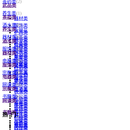
茶药类
(2)
武品类
养生类
(1)
茶药类
器材类
酒水类
(0)
服饰类
养生类
金银花
护具类
器材类
(0)
白茶类
赛事类
酒水类
氢水类
红茶类
兵器类
服饰类
(0)
制氢类
绿茶类
器材类
白酒类
氢浴类
黑茶类
电器类
(0)
啤酒类
吸氢类
服饰类
花茶类
其他类
红酒类
养生类
宗教类
(0)
赛事类
养生酒
电器类
童装类
健身类
米酒类
网课类
(0)
品牌类
宗教类
黄酒类
电子类
表演类
书籍类
(0)
办公类
练功类
网课类
法器类
家电类
唐装类
香烛类
电视类
书籍类
云存类
热 门：
用品类
机械类
光碟类
供养类
电池类
商标类
内存类
文玩类