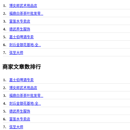
1
、
博女郎武术用品店
2
、
福鼎白茶茶叶批发零...
3
、
富氢水专卖店
4
、
德武养生服饰
5
、
嘉士伯啤酒专卖
6
、
封丘金银花基地-全...
7
、
弦至大师
商家文章数排行
1
、
嘉士伯啤酒专卖
2
、
博女郎武术用品店
3
、
福鼎白茶茶叶批发零...
4
、
封丘金银花基地-全...
5
、
德武养生服饰
6
、
富氢水专卖店
7
、
弦至大师