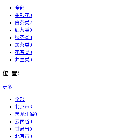
全部
金银花
0
白茶类
2
红茶类
0
绿茶类
0
黑茶类
0
花茶类
0
养生类
0
位 置：
更多
全部
北京市
3
黑龙江省
0
云南省
0
甘肃省
0
北京市
0