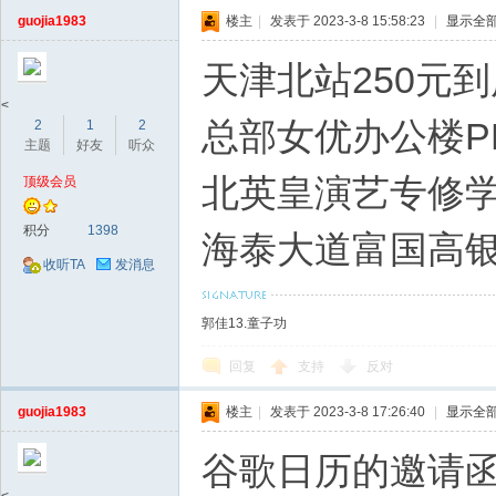
guojia1983
楼主
|
发表于 2023-3-8 15:58:23
|
显示全
天津北站250元
<
总部女优办公楼PE
2
1
2
主题
好友
听众
北英皇演艺专修
顶级会员
积分
1398
海泰大道富国高银
收听TA
发消息
郭佳13.童子功
回复
支持
反对
guojia1983
楼主
|
发表于 2023-3-8 17:26:40
|
显示全
谷歌日历的邀请