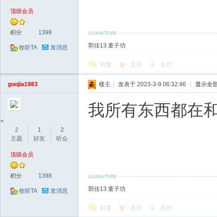
顶级会员
积分
1398
郭佳13.童子功
收听TA
发消息
回复
支持
反对
guojia1983
楼主
|
发表于 2023-3-9 06:32:46
|
显示全
我所有东西都在
<
2
1
2
主题
好友
听众
顶级会员
积分
1398
郭佳13.童子功
收听TA
发消息
回复
支持
反对