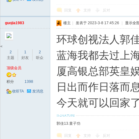
回复
支持
反对
guojia1983
楼主
|
发表于 2023-3-8 17:45:26
|
显示全
环球创视法人郭
<
蓝海我都去过上
2
1
2
主题
好友
听众
厦高银总部英皇
顶级会员
积分
1398
日出而作日落而息
收听TA
发消息
今天就可以回家
郭佳13.童子功
回复
支持
反对