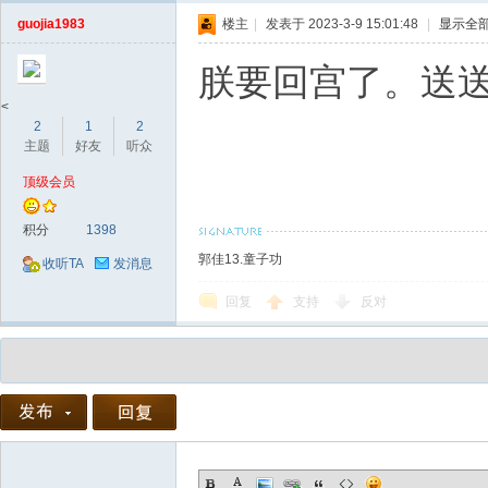
guojia1983
楼主
|
发表于 2023-3-9 15:01:48
|
显示全
朕要回宫了。送
<
2
1
2
主题
好友
听众
顶级会员
积分
1398
郭佳13.童子功
收听TA
发消息
回复
支持
反对