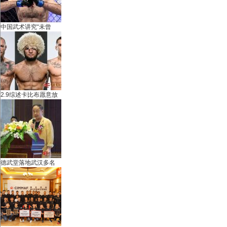
中国武术讲究“未曾
武
2.9综述卡比布愿意放
德武堂落地武汉多名
术