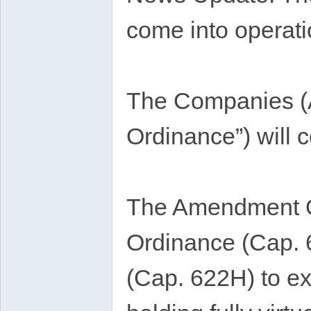
come into operati
The Companies (
Ordinance”) will 
The Amendment O
Ordinance (Cap. 
(Cap. 622H) to ex