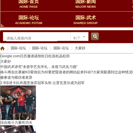
国际-首页
国际-新闻
HOME PAGE
MAJOR NEWS
国际-论坛
国际-武术
ACADEMIC FOTUM
SHARED GROUP
帖子
搜
国际-论坛
国际-论坛
国际-论坛
大家好
Google.com日历邀请函智松日松昌松晶松田
大家好
中国武术讲究“未曾学艺先学礼，未曾习武先习德”
格斗搏击比赛被KO晕倒后为何要把昏迷者的脚抬起来抖动?大家亲眼遇到过这种情况
索
中
»
›
›
›
极拳道与模仿者差异
2.9综述卡比布愿意放弃冠军头衔 让普瓦里尔成为冠军
综合格斗力量性功夫