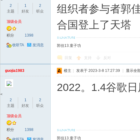
<
组织者参与者郭佳
2
1
2
主题
好友
听众
合国登上了天塔
顶级会员
积分
1398
收听TA
发消息
郭佳13.童子功
回复
支持
反对
guojia1983
楼主
|
发表于 2023-3-8 17:27:39
|
显示全
2022。1.4谷
<
2
1
2
主题
好友
听众
顶级会员
积分
1398
郭佳13.童子功
收听TA
发消息